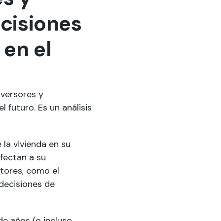
cisiones
en el
nversores y
futuro. Es un análisis
 la vivienda en su
fectan a su
ctores, como el
decisiones de
de años (o incluso