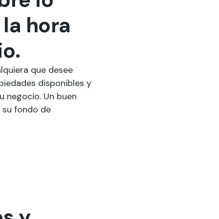
 la hora
io.
alquiera que desee
piedades disponibles y
su negocio. Un buen
r su fondo de
es y