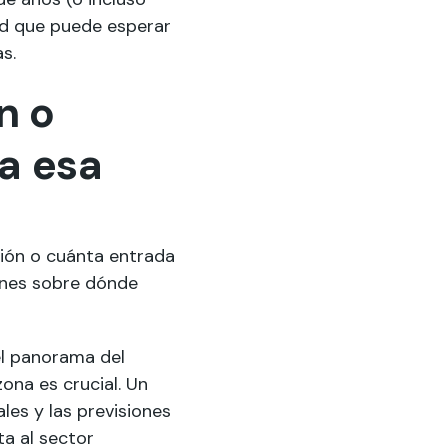
ad que puede esperar
s.
n o
a esa
ción o cuánta entrada
ones sobre dónde
el panorama del
ona es crucial. Un
les y las previsiones
ta al sector