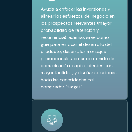
Ayuda a enfocar las inversiones y
alinear los esfuerzos del negocio en
los prospectos relevantes (mayor
probabilidad de retención y
recurrencia), además sirve como
guía para enfocar el desarrollo del
producto, desarrollar mensajes
promocionales, crear contenido de
comunicación, captar clientes con
mayor facilidad, y diseñar soluciones
hacia las necesidades del
comprador “target”.