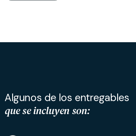
A
l
g
u
n
o
s
d
e
l
o
s
e
n
t
r
e
g
a
b
l
e
s
q
u
e
s
e
i
n
c
l
u
y
e
n
s
o
n
: