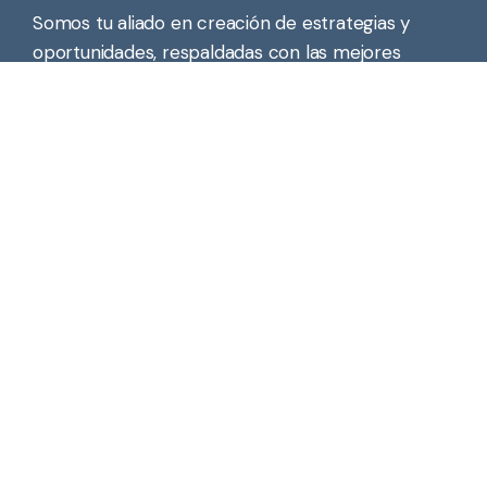
Somos tu aliado en creación de estrategias y
oportunidades, respaldadas con las mejores
herramientas en análisis de datos.
Contáctanos
info@primeiqlatam.com
(+502) 4615 0784
Dirección
Guatemala: 2 calle 7-93 Edificio
Plaza Las Conchas Zona 14
Oficina 702